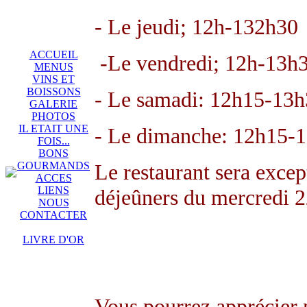
- Le jeudi; 12h-132h30
ACCUEIL
-Le vendredi; 12h-13h3
MENUS
VINS ET
BOISSONS
- Le samadi: 12h15-13h
GALERIE
PHOTOS
IL ETAIT UNE
- Le dimanche: 12h15-
FOIS...
BONS
GOURMANDS
Le restaurant sera exce
ACCES
LIENS
déjeûners du mercredi 22 
NOUS
CONTACTER
LIVRE D'OR
Vous pourrez apprécier 